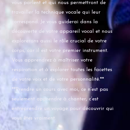
vous parlent et qui nous permettront de
travailler la technique vocale qui leur
correspond. Je vous guiderai dans la
découverte de votre appareil vocal et nous
explorerons aussi le rôle crucial de votre
corps, car il est votre premier instrument.
Vous apprendrez à maîtriser votre
respiration et à explorer toutes les facettes
de votre voix et de votre personnalité.**
**Prendre un cours avec moi, ce n’est pas
seulement apprendre à chanter, c’est
entreprendre un voyage pour découvrir qui
vous êtes vraiment.